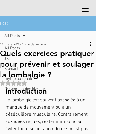
Post
All Posts
14 mars 2025
4 min de lecture
All Posts
Quels exercices pratiquer
ski
pour prévenir et soulager
kitesurf
la lombalgie ?
mythe ou réalité?
Noté NaN étoiles sur 5.
Prévention des blessures
Introduction
La lombalgie est souvent associée à un 
manque de mouvement ou à un 
déséquilibre musculaire. Contrairement 
aux idées reçues, rester immobile ou 
éviter toute sollicitation du dos n’est pas 